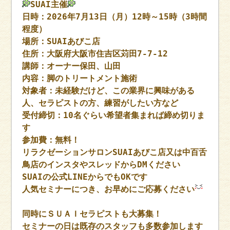
SUAI主催
日時：2026年7月13日（月）12時～15時（3時間
程度）
場所：SUAIあびこ店
住所：大阪府大阪市住吉区苅田7-7-12
講師：オーナー保田、山田
内容：脚のトリートメント施術
対象者：未経験だけど、この業界に興味がある
人、セラピストの方、練習がしたい方など
受付締切：10名ぐらい希望者集まれば締め切りま
す
参加費：無料！
リラクゼーションサロンSUAIあびこ店又は中百舌
鳥店のインスタやスレッドからDMください
SUAIの公式LINEからでもOKです
人気セミナーにつき、お早めにご応募ください
同時にＳＵＡＩセラピストも大募集！
セミナーの日は既存のスタッフも多数参加します