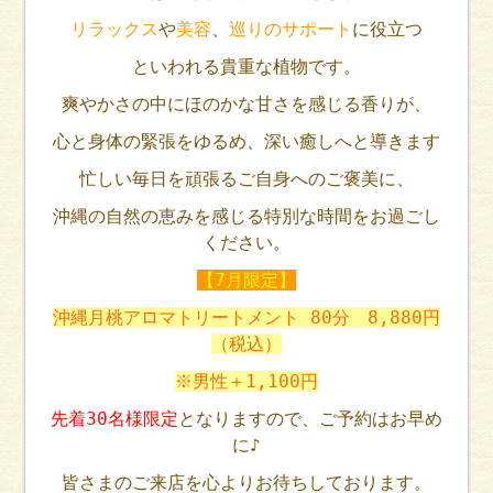
リラックス
や
美容
、
巡りのサポート
に役立つ
といわれる貴重な植物です。
爽やかさの中にほのかな甘さを感じる香りが、
心と身体の緊張をゆるめ、深い癒しへと導きます
忙しい毎日を頑張るご自身へのご褒美に、
沖縄の自然の恵みを感じる特別な時間をお過ごし
ください。
【7月限定】
沖縄月桃アロマトリートメント 80分 8,880円
（税込）
※男性＋1,100円
先着30名様限定
となりますので、ご予約はお早め
に♪
皆さまのご来店を心よりお待ちしております。