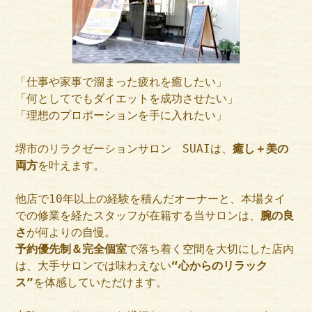
「仕事や家事で溜まった疲れを癒したい」
「何としてでもダイエットを成功させたい」
「理想のプロポーションを手に入れたい」
堺市のリラクゼーションサロン SUAIは、
癒し＋美の
両方
を叶えます。
他店で10年以上の経験を積んだオーナーと、本場タイ
での修業を経たスタッフが在籍する当サロンは、
腕の良
さ
が何よりの自慢。
予約優先制＆完全個室
で落ち着く空間を大切にした店内
は、大手サロンでは味わえない
“心からのリラック
ス”
を体感していただけます。