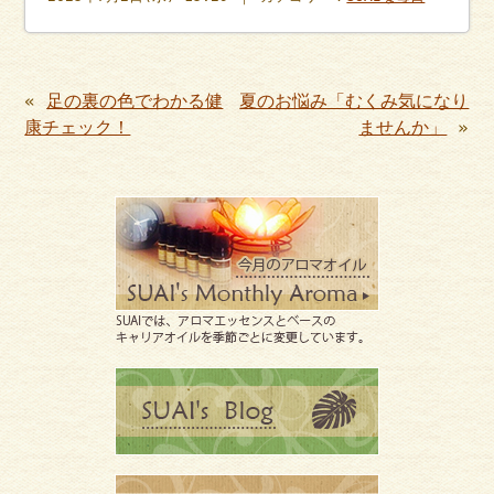
«
足の裏の色でわかる健
夏のお悩み「むくみ気になり
康チェック！
ませんか」
»