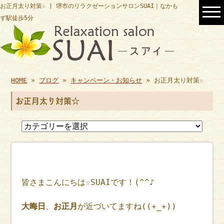
お正月太り対策☆ | 堺市のリラクゼーションサロンSUAI｜なかも
ず駅徒歩5分
HOME
»
ブログ
»
キャンペーン・お知らせ
» お正月太り対策☆
お正月太り対策☆
皆さまこんにちは☆SUAIです！(^^♪
大晦日
、
お正月
が近づいてますね((+_+))