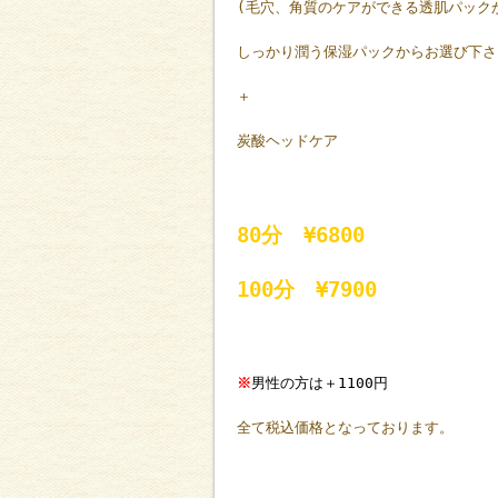
(毛穴、角質のケアができる透肌パック
しっかり潤う保湿パックからお選び下さ
＋
炭酸ヘッドケア
80分 ¥6800
100分 ¥7900
※
男性の方は＋1100円
全て税込価格となっております。