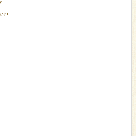
か
い♪)