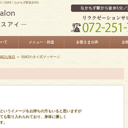
ロンSUAI｜なかもず駅徒歩5分
ついて
メニュー・料金
お客さまの声
お
UAIな毎日
» SUAIのタイ式マッサージ
というイメージをお持ちの方もいると思いますが
ても取り入れられており、身体に優しく
す。