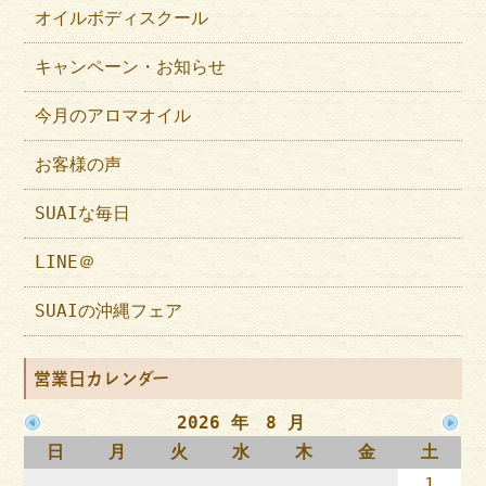
オイルボディスクール
キャンペーン・お知らせ
今月のアロマオイル
お客様の声
SUAIな毎日
LINE＠
SUAIの沖縄フェア
営業日カレンダー
2026 年 8 月
日
月
火
水
木
金
土
1