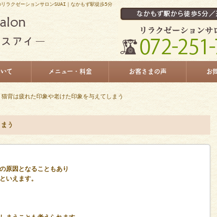
リラクゼーションサロンSUAI｜なかもず駅徒歩5分
ついて
メニュー・料金
お客さまの声
お
 猫背は疲れた印象や老けた印象を与えてしまう
しまう
の原因となることもあり
といえます。