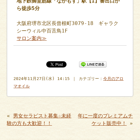
地下鉄御堂筋線「なかもず」駅【1】番出口か
ら徒歩5分
大阪府堺市北区長曾根町3079-18 ギャラク
シーウィル中百舌鳥1F
サロン案内≫
2024年11月27日(水) 14:15 ｜ カテゴリー：
今月のアロ
マオイル
«
男女セラピスト募集☆未経
年に一度のプレミアムチ
験の方も大歓迎！！
ケット販売中！
»