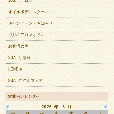
お家でアロマ
オイルボディスクール
キャンペーン・お知らせ
今月のアロマオイル
お客様の声
SUAIな毎日
LINE＠
SUAIの沖縄フェア
営業日カレンダー
2026 年 8 月
日
月
火
水
木
金
土