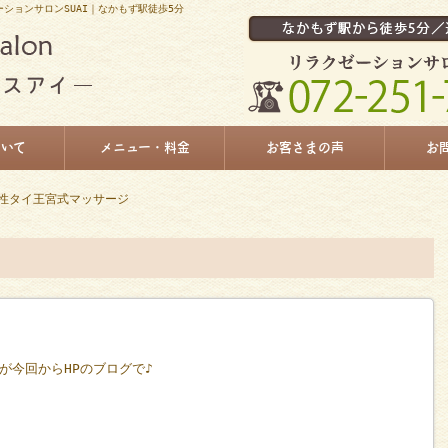
ーションサロンSUAI｜なかもず駅徒歩5分
ついて
メニュー・料金
お客さまの声
お
男性タイ王宮式マッサージ
が今回からHPのブログで♪