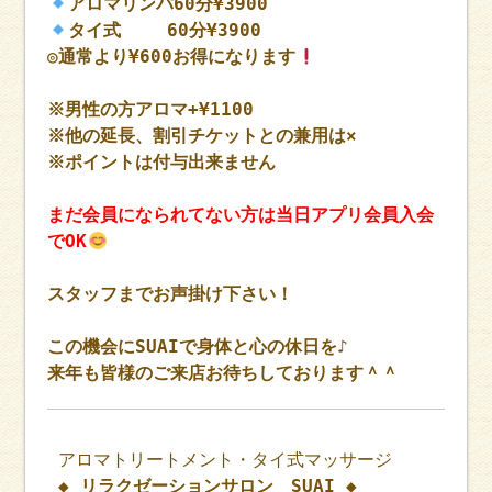
アロマリンパ60分¥3900
タイ式 60分¥3900
◎通常より¥600お得になります
※男性の方アロマ+¥1100
※他の延長、割引チケットとの兼用は×
※ポイントは付与出来ません
まだ会員になられてない方は当日アプリ会員入会
でOK
スタッフまでお声掛け下さい！
この機会にSUAIで身体と心の休日を♪
来年も皆様のご来店お待ちしております＾＾
アロマトリートメント・タイ式マッサージ
◆ リラクゼーションサロン SUAI ◆