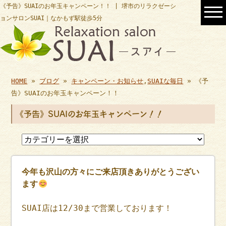
《予告》SUAIのお年玉キャンペーン！！ | 堺市のリラクゼーシ
ョンサロンSUAI｜なかもず駅徒歩5分
HOME
»
ブログ
»
キャンペーン・お知らせ
,
SUAIな毎日
» 《予
告》SUAIのお年玉キャンペーン！！
《予告》SUAIのお年玉キャンペーン！！
今年も沢山の方々にご来店頂きありがとうござい
ます
SUAI店は12/30まで営業しております！