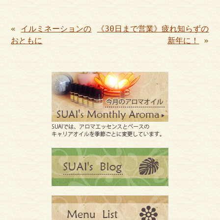
«
イルミネーションの
《30日まで営業》疲れ知らずの
おともに
新年に！
»