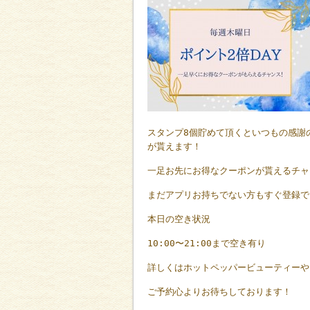
スタンプ
8
個貯めて頂くといつもの感謝
が貰えます！
一足お先にお得なクーポンが貰えるチャ
まだアプリお持ちでない方もすぐ登録で
本日の空き状況
10:00
〜
21:00
まで空き有り
詳しくはホットペッパービューティーや
ご予約心よりお待ちしております！