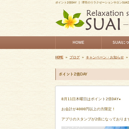
ポイント2倍DAY | 堺市のリラクゼーションサロンSUA
HOME
SUAIに
HOME
»
ブログ
»
キャンペーン・お知らせ
»
ポイント2倍DAY
8
月11日木曜日はポイント
2
倍
DAY★
お会計が
4000
円以上の方限定！
アプリのスタンプが
2
倍になっておりま