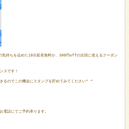
の気持ちを込めた
10
分延長無料か、
300
円
off
の次回に使えるクーポン
ンスです！
きるのでこの機会にスタンプを貯めてみてください
^ ^
お電話にてご予約承ります。