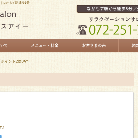
I｜なかもず駅徒歩5分
ついて
メニュー・料金
お客さまの声
お
 ポイント2倍DAY
す♪