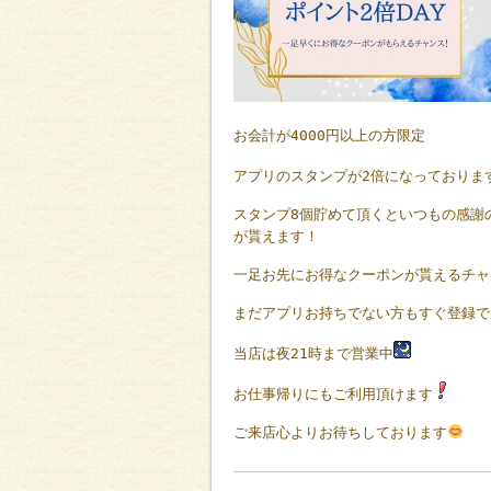
お会計が
4000
円以上の方限定
アプリのスタンプが
2
倍になっておりま
スタンプ
8
個貯めて頂くといつもの感謝
が貰えます！
一足お先にお得なクーポンが貰えるチャ
まだアプリお持ちでない方もすぐ登録で
当店は夜21時まで営業中
お仕事帰りにもご利用頂けます
ご来店心よりお待ちしております