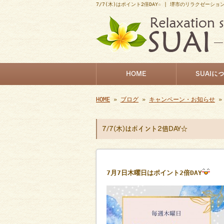
7/7(木)はポイント2倍DAY☆ | 堺市のリラクゼーショ
HOME
SUAIに
HOME
»
ブログ
»
キャンペーン・お知らせ
»
7/7(木)はポイント2倍DAY☆
7
月7日木曜日はポイント
2
倍
DAY