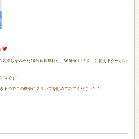
す
の気持ちを込めた
10
分延長無料か、
300
円
off
の次回に使えるクーポン
ンスです！
きるのでこの機会にスタンプを貯めてみてください
^ ^