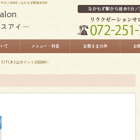
ンサロンSUAI｜なかもず駅徒歩5分
ついて
メニュー・料金
お客さまの声
お
 7/7(木)はポイント2倍DAY☆