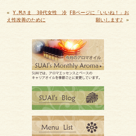
«
Y.Mさま 30代女性 冷
FBページに「いいね！」お
え性改善のために
願いします♪
»