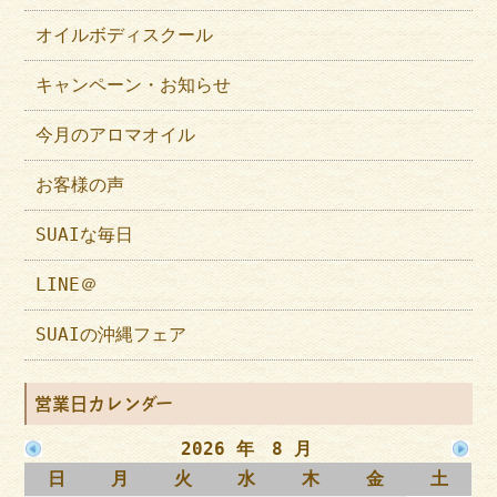
オイルボディスクール
キャンペーン・お知らせ
今月のアロマオイル
お客様の声
SUAIな毎日
LINE＠
SUAIの沖縄フェア
営業日カレンダー
2026 年 8 月
日
月
火
水
木
金
土