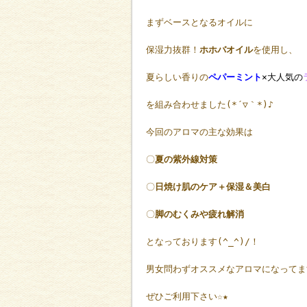
まずベースとなるオイルに
保湿力抜群！
ホホバオイル
を使用し、
夏らしい香りの
ペパーミント
×大人気の
を組み合わせました(*´▽｀*)♪
今回のアロマの主な効果は
〇
夏の紫外線対策
〇
日焼け肌のケア＋保湿＆美白
〇
脚のむくみや疲れ解消
となっております(^_^)/！
男女問わずオススメなアロマになってま
ぜひご利用下さい☆★