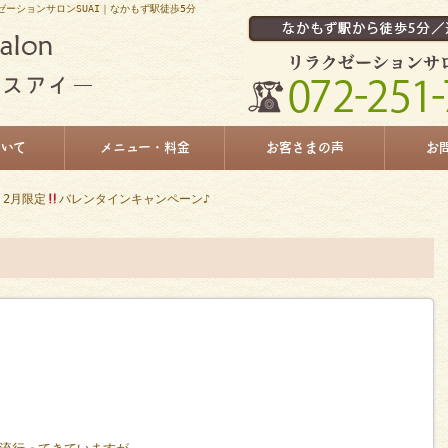
ゼーションサロンSUAI｜なかもず駅徒歩5分
ついて
メニュー・料金
お客さまの声
お
 2月限定
バレンタインキャンペーン♪