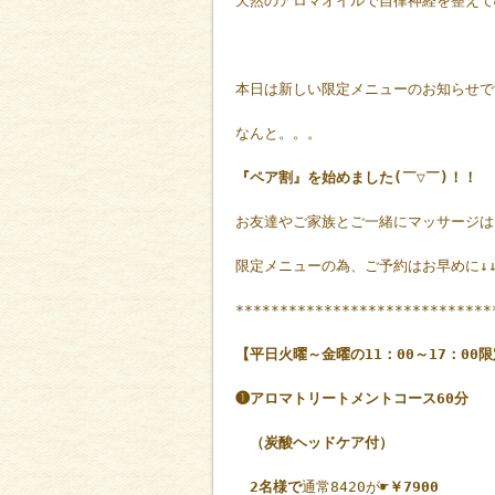
天然のアロマオイルで自律神経を整えて
本日は新しい限定メニューのお知らせで
なんと。。。
『ペア割』を始めました(￣▽￣)！！
お友達やご家族とご一緒にマッサージは
限定メニューの為、ご予約はお早めに↓
*****************************
【平日火曜～金曜の11：00～17：00
❶アロマトリートメントコース60分
（炭酸ヘッドケア付）
2名様で
通常8420が☛
￥7900