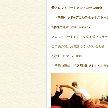
❷アロマトリートメントコース90分
（炭酸ヘッド+デコルテホットストー
2名様で
通常12840が☛
￥12000
アロマトリートメントをタイ式マッサー
ご予約の際、お電話にてお問い合わせ下
*男性アロマ+￥1080
ご予約の際は
「ペア割○番で！」
とお伝