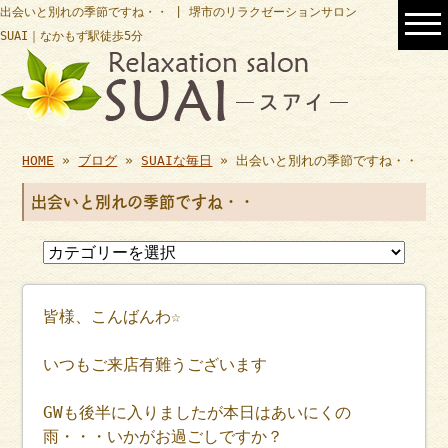
出会いと別れの季節ですね・・ | 堺市のリラクゼーションサロン
SUAI｜なかもず駅徒歩5分
HOME
»
ブログ
»
SUAIな毎日
» 出会いと別れの季節ですね・・
出会いと別れの季節ですね・・
皆様、こんばんわ☆
いつもご来店有難うございます
GWも後半に入りましたが本日はあいにくの
雨・・・いかがお過ごしですか？