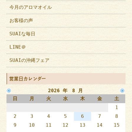
今月のアロマオイル
お客様の声
SUAIな毎日
LINE＠
SUAIの沖縄フェア
営業日カレンダー
2026 年 8 月
日
月
火
水
木
金
土
1
2
3
4
5
6
7
8
9
10
11
12
13
14
15